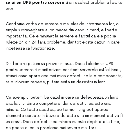
sa ai un UPS pentru servere
si ai rezolvat problema foarte
usor.
Cand vine vorba de servere si mai ales de intretinerea lor, o
simpla supraveghere a lor, macar din cand in cand, e foarte
importanta. Ce e minunat la servere e faptul ca ele pot sa
ruleze 24 din 24 fara probleme, dar tot exista cazuri in care
inceteaza sa functioneze.
Din fericire putem sa prevenim asta. Daca folosim un UPS
pentru servere si monitorizam constant serverele astfel incat,
atunci cand apare cea mai mica defectiune la o componenta,
sa o inlocuim repede, putem evita un dezastru in lant.
Ca exemplu, putem lua cazul in care se defecteaza un hard
disc la unul dintre computere, dar defectiunea este una
minora. Cu toate acestea, pe termen lung pot aparea
elemente corupte in bazele de date si la un moment dat va fi
un crash. Daca defectiunea minora nu este depistata la timp,
ea poate duce la probleme mai severe mai tarziu.