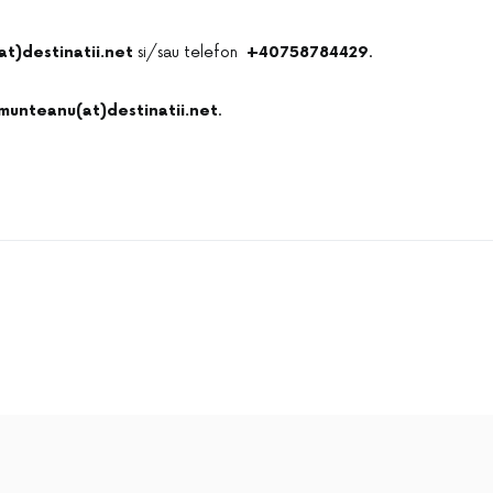
t)destinatii.net
si/sau telefon
+40758784429
.
munteanu(at)destinatii.net
.