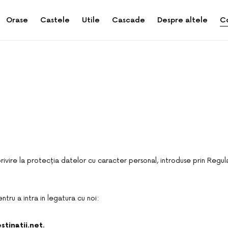
Orase
Castele
Utile
Cascade
Despre altele
C
privire la protecția datelor cu caracter personal, introduse prin Reg
tru a intra in legatura cu noi:
tinatii.net
.