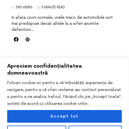
583 VIEWS
3 MINUTE READ
In afara uzurii normale, unele marci de automobile sunt
mai predispuse decat altele la a suferi anumite
defectiuni…
Apreciem confidențialitatea
dumneavoastră
Folosim cookie-uri pentru a vă îmbunătăți experiența de
navigare, pentru a vă oferi reclame sau conținut personalizat
și pentru a ne analiza traficul. Făcând clic pe „Accept toate”,
sunteți de acord cu utilizarea cookie-urilor.
Accept tot
DESIGNED & DEVELOPED BY
SMART SEO PACK