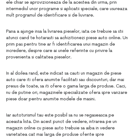
ele chiar se aprovizioneaza de la acestea din urma, prin
intermediul unor programe si aplicatii speciale, care usureaza
mult programul de identificare si de liuvrare.
Pana a ajunge insa la livrarea pieselor, iata ce trebuie sa stii
atunci cand te hotarasti sa achizitionezi piese auto online. Un
prim pas pentru tine ar fi identificarea unui magazin de
incredere, despre care ai unele referinte cu privire la
provenienta si calitatea pieselor.
In al doilea rand, este indicat sa cauti un magazin de piese
auto care iti ofera anumite facilitati sau discounturi, dar mai
presus de toate, sa iti ofere o gama larga de produse. Caci,
nu de putine ori, magazinele specializate ofera spre vanzare
piese doar pentru anumite modele de masini.
Iar autoturismul tau este posibil sa nu se regaseasca pe
aceasta lista. Din acest punct de vedere, intrarea pe un
magazin online cu piese auto trebuie sa aiba in vedere
varietatea cat mai larga de produse oferite spre