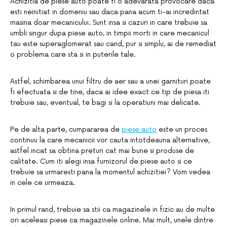
Achizitia de piese auto poate fi o adevarata provocare daca
esti neinitiat in domeniu sau daca pana acum ti-ai incredintat
masina doar mecanicului. Sunt insa si cazuri in care trebuie sa
umbli singur dupa piese auto, in timpii morti in care mecanicul
tau este superaglomerat sau cand, pur si simplu, ai de remediat
o problema care sta si in puterile tale.
Astfel, schimbarea unui filtru de aer sau a unei garnituri poate
fi efectuata si de tine, daca ai idee exact ce tip de piesa iti
trebuie sau, eventual, te bagi si la operatiuni mai delicate.
Pe de alta parte, cumpararea de
piese auto
este un proces
continuu la care mecanicii vor cauta intotdeauna alternative,
astfel incat sa obtina preturi cat mai bune si produse de
calitate. Cum iti alegi insa furnizorul de piese auto si ce
trebuie sa urmaresti pana la momentul achizitiei? Vom vedea
in cele ce urmeaza.
In primul rand, trebuie sa stii ca magazinele in fizic au de multe
ori aceleasi piese ca magazinele online. Mai mult, unele dintre