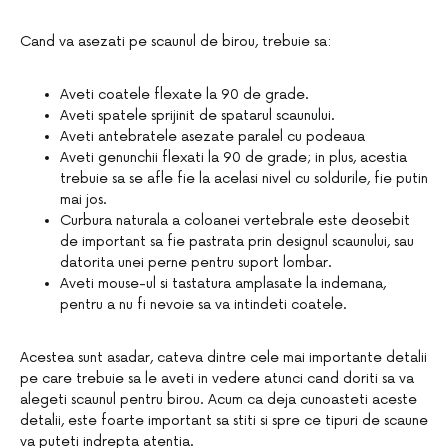
Cand va asezati pe scaunul de birou, trebuie sa:
Aveti coatele flexate la 90 de grade.
Aveti spatele sprijinit de spatarul scaunului.
Aveti antebratele asezate paralel cu podeaua
Aveti genunchii flexati la 90 de grade; in plus, acestia
trebuie sa se afle fie la acelasi nivel cu soldurile, fie putin
mai jos.
Curbura naturala a coloanei vertebrale este deosebit
de important sa fie pastrata prin designul scaunului, sau
datorita unei perne pentru suport lombar.
Aveti mouse-ul si tastatura amplasate la indemana,
pentru a nu fi nevoie sa va intindeti coatele.
Acestea sunt asadar, cateva dintre cele mai importante detalii
pe care trebuie sa le aveti in vedere atunci cand doriti sa va
alegeti scaunul pentru birou. Acum ca deja cunoasteti aceste
detalii, este foarte important sa stiti si spre ce tipuri de scaune
va puteti indrepta atentia.