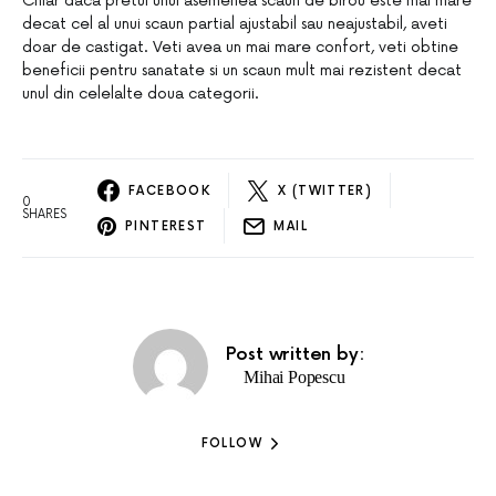
Chiar daca pretul unui asemenea scaun de birou este mai mare
decat cel al unui scaun partial ajustabil sau neajustabil, aveti
doar de castigat. Veti avea un mai mare confort, veti obtine
beneficii pentru sanatate si un scaun mult mai rezistent decat
unul din celelalte doua categorii.
FACEBOOK
X (TWITTER)
0
SHARES
PINTEREST
MAIL
Post written by:
Mihai Popescu
FOLLOW