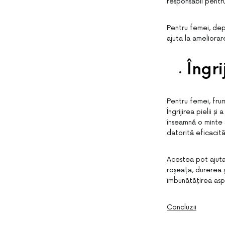
responsabil pentru
Pentru femei, dep
ajuta la ameliora
Îngri
Pentru femei, frumu
Îngrijirea pielii 
înseamnă o minte
datorită eficacită
Acestea pot ajuta 
roșeața, durerea 
îmbunătățirea asp
Concluzii