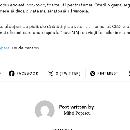
odus eficient, non-toxic, foarte util pentru femei. Oferă o gamă larg
meile să ducă o viață mai sănătoasă și frumoasă.
e afecțiuni ale pielii, ale sănătății și ale sistemului hormonal. CBD-ul 
r și eficient care poate ajuta la îmbunătățirea vieții femeilor în mai 
mpăra
ulei de canabis.
S
FACEBOOK
X (TWITTER)
PINTEREST
Post written by:
Mihai Popescu