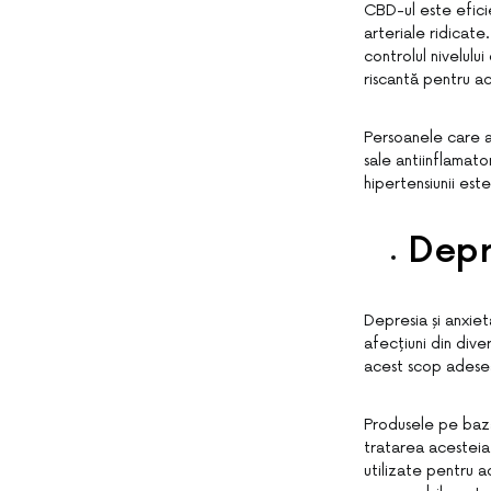
CBD-ul este eficie
arteriale ridicat
controlul nivelulu
riscantă pentru a
Persoanele care a
sale antiinflamato
hipertensiunii es
Depr
Depresia și anxie
afecțiuni din dive
acest scop adesea 
Produsele pe bază
tratarea acesteia
utilizate pentru 