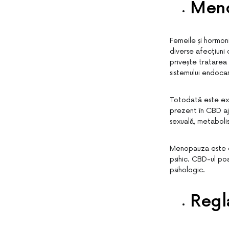
Meno
Femeile și hormoni
diverse afecțiuni
privește tratarea
sistemului endocan
Totodată este extr
prezent în CBD aj
sexuală, metabolis
Menopauza este o 
psihic. CBD-ul poa
psihologic.
Regl