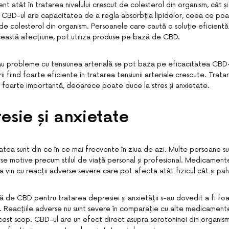
nt atât în tratarea nivelului crescut de colesterol din organism, cât și 
e. CBD-ul are capacitatea de a regla absorbția lipidelor, ceea ce poa
i de colesterol din organism. Persoanele care caută o soluție eficientă 
ceastă afecțiune, pot utiliza produse pe bază de CBD.
u probleme cu tensiunea arterială se pot baza pe eficacitatea CBD-u
rii fiind foarte eficiente în tratarea tensiunii arteriale crescute. Trat
te foarte importantă, deoarece poate duce la stres și anxietate.
esie și anxietate
tatea sunt din ce în ce mai frecvente în ziua de azi. Multe persoane 
rse motive precum stilul de viață personal și profesional. Medicamente
vin cu reacții adverse severe care pot afecta atât fizicul cât și psihi
 de CBD pentru tratarea depresiei și anxietății s-au dovedit a fi foa
. Reacțiile adverse nu sunt severe în comparație cu alte medicament
acest scop. CBD-ul are un efect direct asupra serotoninei din organis