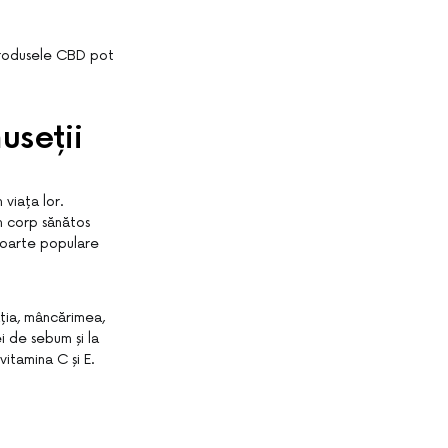
 Produsele CBD pot
useții
 viața lor.
Un corp sănătos
foarte populare
ația, mâncărimea,
i de sebum și la
itamina C și E.