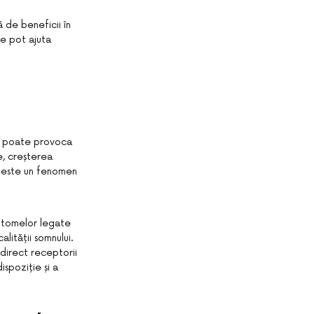
de beneficii în
re pot ajuta
ne poate provoca
e, creșterea
t, este un fenomen
mptomelor legate
lității somnului.
 direct receptorii
ispoziție și a