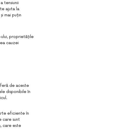
a tensiunii
te ajuta la
și mai puțin
lui, proprietățile
area cauzei
suferă de aceste
le disponibile în
cul.
rte eficiente în
e care sunt
m, care este