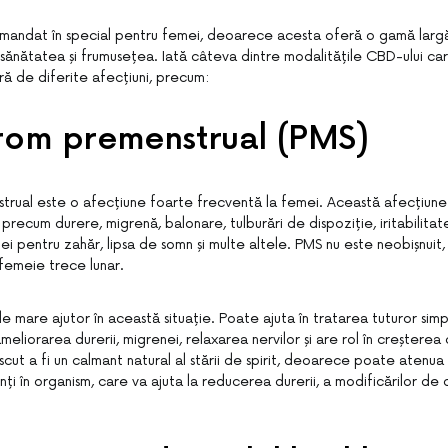
andat în special pentru femei, deoarece acesta oferă o gamă largă 
sănătatea și frumusețea. Iată câteva dintre modalitățile CBD-ului ca
ră de diferite afecțiuni, precum:
rom premenstrual (PMS)
trual este o afecțiune foarte frecventă la femei. Această afecțiu
recum durere, migrenă, balonare, tulburări de dispoziție, iritabilitat
ftei pentru zahăr, lipsa de somn și multe altele. PMS nu este neobișnui
 femeie trece lunar.
e mare ajutor în această situație. Poate ajuta în tratarea tuturor si
liorarea durerii, migrenei, relaxarea nervilor și are rol în creșterea ca
ut a fi un calmant natural al stării de spirit, deoarece poate atenua
ți în organism, care va ajuta la reducerea durerii, a modificărilor de d