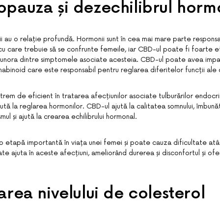
pauza și dezechilibrul horm
i au o relație profundă. Hormonii sunt în cea mai mare parte responsa
 cu care trebuie să se confrunte femeile, iar CBD-ul poate fi foarte e
 unora dintre simptomele asociate acesteia. CBD-ul poate avea impa
abinoid care este responsabil pentru reglarea diferitelor funcții ale 
em de eficient în tratarea afecțiunilor asociate tulburărilor endocri
ută la reglarea hormonilor. CBD-ul ajută la calitatea somnului, îmbun
mul și ajută la crearea echilibrului hormonal.
etapă importantă în viața unei femei și poate cauza dificultate atât 
te ajuta în aceste afecțiuni, ameliorând durerea și disconfortul și ofe
area nivelului de colesterol