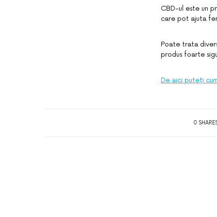
CBD-ul este un pr
care pot ajuta fe
Poate trata divers
produs foarte sigu
De aici puteți cu
0 SHARE