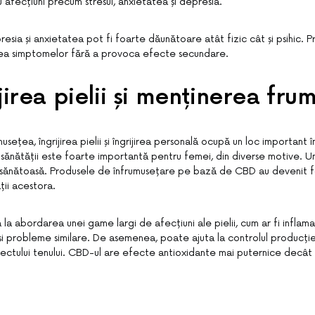
 afecțiuni precum stresul, anxietatea și depresia.
resia și anxietatea pot fi foarte dăunătoare atât fizic cât și psihic.
rea simptomelor fără a provoca efecte secundare.
jirea pielii și menținerea frum
sețea, îngrijirea pielii și îngrijirea personală ocupă un loc important în
și a sănătății este foarte importantă pentru femei, din diverse motive. 
 sănătoasă. Produsele de înfrumusețare pe bază de CBD au devenit 
ții acestora.
la abordarea unei game largi de afecțiuni ale pielii, cum ar fi inflam
și probleme similare. De asemenea, poate ajuta la controlul producție
ectului tenului. CBD-ul are efecte antioxidante mai puternice decât v