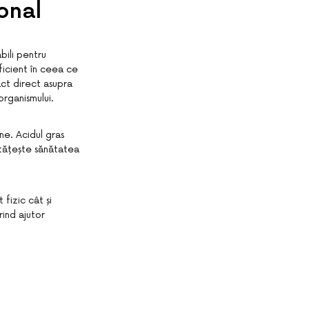
onal
bili pentru
ficient în ceea ce
ct direct asupra
organismului.
ne. Acidul gras
ătățește sănătatea
fizic cât și
rind ajutor