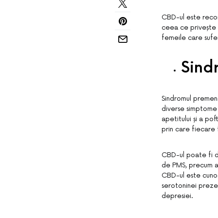
CBD-ul este recom
ceea ce privește 
femeile care sufe
Sind
Sindromul premens
diverse simptome p
apetitului și a po
prin care fiecare
CBD-ul poate fi d
de PMS, precum ame
CBD-ul este cunosc
serotoninei prezen
depresiei.