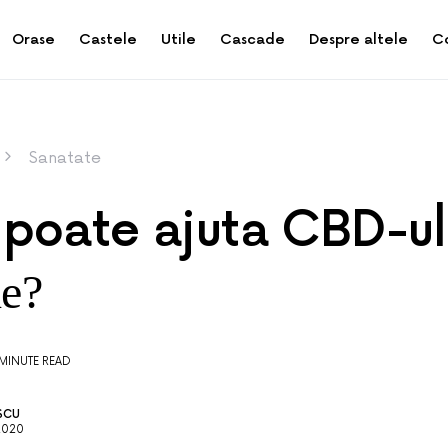
Orase
Castele
Utile
Cascade
Despre altele
C
Sanatate
poate ajuta CBD-ul
le?
 MINUTE READ
SCU
2020