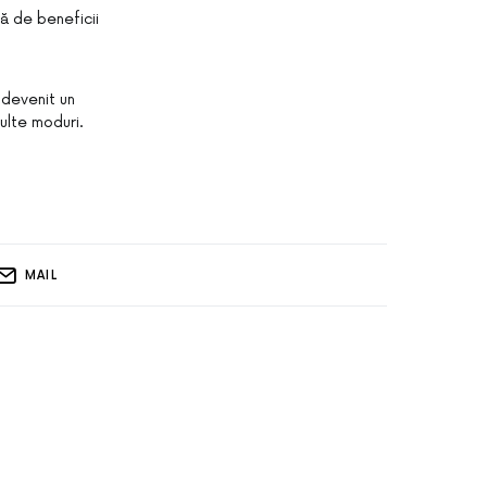
ă de beneficii
a devenit un
multe moduri.
MAIL