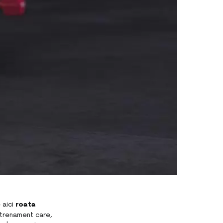
 aici
roata
trenament care,