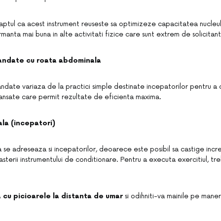
 faptul ca acest instrument reuseste sa optimizeze capacitatea nucleul
anta mai buna in alte activitati fizice care sunt extrem de solicitan
mandate cu roata abdominala
andate variaza de la practici simple destinate incepatorilor pentru a 
vansate care permit rezultate de eficienta maxima.
la (incepatori)
se adreseaza si incepatorilor, deoarece este posibil sa castige incre
noasterii instrumentului de conditionare. Pentru a executa exercitiul, tre
 cu picioarele la distanta de umar
si odihniti-va mainile pe maner