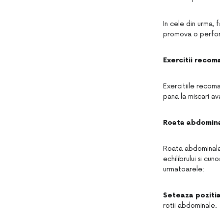
In cele din urma,
promova o perform
Exercitii reco
Exercitiile recom
pana la miscari a
Roata abdomina
Roata abdominala 
echilibrului si cu
urmatoarele:
Seteaza pozitia
rotii abdominale.