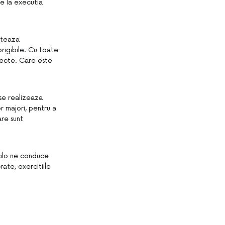
ie la executia
miteaza
origibile. Cu toate
fecte. Care este
se realizeaza
r majori, pentru a
are sunt
cilo ne conduce
ate, exercitiile