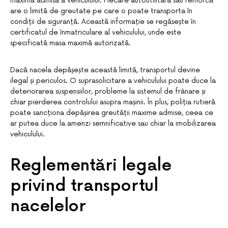
maximă admisă a vehiculului. Fiecare autoutilitară sau remorcă
are o limită de greutate pe care o poate transporta în
condiții de siguranță. Această informație se regăsește în
certificatul de înmatriculare al vehiculului, unde este
specificată masa maximă autorizată.
Dacă nacela depășește această limită, transportul devine
ilegal și periculos. O suprasolicitare a vehiculului poate duce la
deteriorarea suspensiilor, probleme la sistemul de frânare și
chiar pierderea controlului asupra mașinii. În plus, poliția rutieră
poate sancționa depășirea greutății maxime admise, ceea ce
ar putea duce la amenzi semnificative sau chiar la imobilizarea
vehiculului.
Reglementări legale
privind transportul
nacelelor