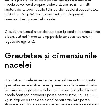
nacela cu vehiculul propriu, trebuie să analizezi mai mulți
factori, de la specificațiile tehnice ale nacelei și capacitatea
vehiculului tău, până la reglementările legale privind
transportul echipamentelor grele.
O evaluare atentă a acestor aspecte îți poate economisi timp
și bani, evitând în același timp posibile sancțiuni sau riscuri
legate de siguranță.
Greutatea și dimensiunile
nacelei
Una dintre primele aspecte de care trebuie să ții cont este
greutatea nacelei. Aceste echipamente variază semnificativ
ca dimensiuni și greutate, în funcție de tipul și modelul ales. O
nacelă foarfecă compactă poate cântări între 1.500 și 3.000
kg, în timp ce o nacelă telescopică sau articulată poate
depăși 10.000 kg. Dacă vehiculul tău nu este proiectat pentru