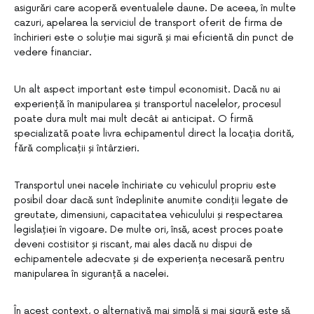
asigurări care acoperă eventualele daune. De aceea, în multe
cazuri, apelarea la serviciul de transport oferit de firma de
închirieri este o soluție mai sigură și mai eficientă din punct de
vedere financiar.
Un alt aspect important este timpul economisit. Dacă nu ai
experiență în manipularea și transportul nacelelor, procesul
poate dura mult mai mult decât ai anticipat. O firmă
specializată poate livra echipamentul direct la locația dorită,
fără complicații și întârzieri.
Transportul unei nacele închiriate cu vehiculul propriu este
posibil doar dacă sunt îndeplinite anumite condiții legate de
greutate, dimensiuni, capacitatea vehiculului și respectarea
legislației în vigoare. De multe ori, însă, acest proces poate
deveni costisitor și riscant, mai ales dacă nu dispui de
echipamentele adecvate și de experiența necesară pentru
manipularea în siguranță a nacelei.
În acest context, o alternativă mai simplă și mai sigură este să