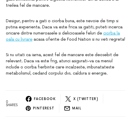
treilea fel de mancare.
Desigur, pentru a gati o ciorba buna, este nevoie de timp si
putina experienta. Daca va este frica sa gatiti, puteti incerca
oricare dintre numeroasele si delicioasele feluri de
ciorba la
oala cu livrare
acasa oferite de Food Nation si nu veti regreta!
Si nu uitati ca iarna, acest fel de mancare este deosebit de
relevant. Daca va este frig, atunci asigurati-va ca meniul
include o ciorba fierbinte care incalzeste, imbunatateste
metabolismul, cedand corpului dvs. caldura si energie.
FACEBOOK
X (TWITTER)
0
SHARES
PINTEREST
MAIL