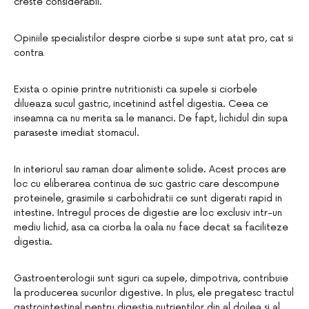
creste considerabil.
Opiniile specialistilor despre ciorbe si supe sunt atat pro, cat si
contra
Exista o opinie printre nutritionisti ca supele si ciorbele
dilueaza sucul gastric, incetinind astfel digestia. Ceea ce
inseamna ca nu merita sa le mananci. De fapt, lichidul din supa
paraseste imediat stomacul.
In interiorul sau raman doar alimente solide. Acest proces are
loc cu eliberarea continua de suc gastric care descompune
proteinele, grasimile si carbohidratii ce sunt digerati rapid in
intestine. Intregul proces de digestie are loc exclusiv intr-un
mediu lichid, asa ca ciorba la oala nu face decat sa faciliteze
digestia.
Gastroenterologii sunt siguri ca supele, dimpotriva, contribuie
la producerea sucurilor digestive. In plus, ele pregatesc tractul
gastrointestinal pentru digestia nutrientilor din al doilea si al