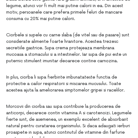
legume, atunci vor fi mult mai putine calorii in ea. Din acest
motiv, persoanele care prefera primele feluri de mancare
consuma cu 20% mai putine calorii.
Ciorbele si supele cu carne slaba (de vitel sau de pasare) sunt
considerate alimente foarte hranitore. Acestea trezesc
secretiile gastrice. Supa crema protejeaza membrana
mucoasa a stomacului si a intestinelor. Iar supa de pui este un
puternic stimulent imunitar deoarece contine carnozina.
In plus, ciorba li supa fierbinte imbunatateste functia de
protectie a cailor respiratorii si miscarea mucusului. Toate
acestea ajuta la ameliorarea simptomelor gripei si racelilor.
Morcovii din ciorba sau supa contribuie la producerea de
anticorpi, deoarece contin vitamina A si carotenoizi. Legumele
fierte sunt, de asemenea, un exemplu excelent de absorbant
natural pentru curatarea organismului. Si daca adaugati ierburi
proaspete in supa, atunci continutul de vitamine din farfurie