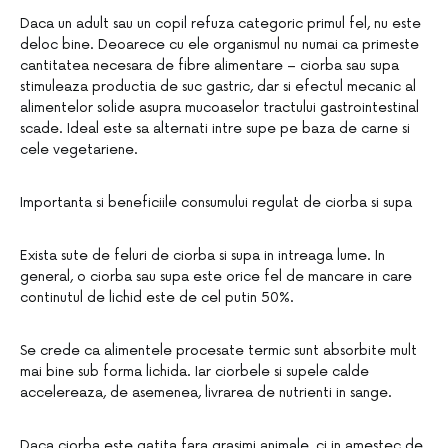
Daca un adult sau un copil refuza categoric primul fel, nu este
deloc bine. Deoarece cu ele organismul nu numai ca primeste
cantitatea necesara de fibre alimentare – ciorba sau supa
stimuleaza productia de suc gastric, dar si efectul mecanic al
alimentelor solide asupra mucoaselor tractului gastrointestinal
scade. Ideal este sa alternati intre supe pe baza de carne si
cele vegetariene.
Importanta si beneficiile consumului regulat de ciorba si supa
Exista sute de feluri de ciorba si supa in intreaga lume. In
general, o ciorba sau supa este orice fel de mancare in care
continutul de lichid este de cel putin 50%.
Se crede ca alimentele procesate termic sunt absorbite mult
mai bine sub forma lichida. Iar ciorbele si supele calde
accelereaza, de asemenea, livrarea de nutrienti in sange.
Daca ciorba este gatita fara grasimi animale, ci in amestec de