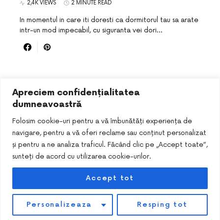
2,4K VIEWS
2 MINUTE READ
In momentul in care iti doresti ca dormitorul tau sa arate
intr-un mod impecabil, cu siguranta vei dori…
Apreciem confidențialitatea
dumneavoastră
Folosim cookie-uri pentru a vă îmbunătăți experiența de
navigare, pentru a vă oferi reclame sau conținut personalizat
și pentru a ne analiza traficul. Făcând clic pe „Accept toate”,
sunteți de acord cu utilizarea cookie-urilor.
Accept tot
DESIGNED & DEVELOPED BY
SMART SEO PACK
Personalizeaza
Resping tot