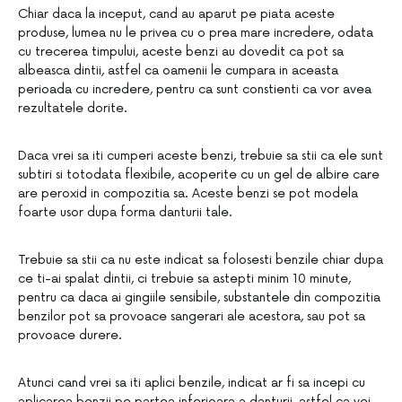
Chiar daca la inceput, cand au aparut pe piata aceste
produse, lumea nu le privea cu o prea mare incredere, odata
cu trecerea timpului, aceste benzi au dovedit ca pot sa
albeasca dintii, astfel ca oamenii le cumpara in aceasta
perioada cu incredere, pentru ca sunt constienti ca vor avea
rezultatele dorite.
Daca vrei sa iti cumperi aceste benzi, trebuie sa stii ca ele sunt
subtiri si totodata flexibile, acoperite cu un gel de albire care
are peroxid in compozitia sa. Aceste benzi se pot modela
foarte usor dupa forma danturii tale.
Trebuie sa stii ca nu este indicat sa folosesti benzile chiar dupa
ce ti-ai spalat dintii, ci trebuie sa astepti minim 10 minute,
pentru ca daca ai gingiile sensibile, substantele din compozitia
benzilor pot sa provoace sangerari ale acestora, sau pot sa
provoace durere.
Atunci cand vrei sa iti aplici benzile, indicat ar fi sa incepi cu
aplicarea benzii pe partea inferioara a danturii, astfel ca vei