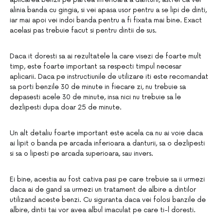
alinia banda cu gingia, si vei apasa usor pentru a se lipi de dinti,
iar mai apoi vei indoi banda pentru a fi fixata mai bine. Exact
acelasi pas trebuie facut si pentru dintii de sus.
Daca it doresti sa ai rezultatele la care visezi de foarte mult
timp, este foarte important sa respecti timpul necesar
aplicarii. Daca pe instructiunile de utilizare iti este recomandat
sa porti benzile 30 de minute in fiecare zi, nu trebuie sa
depasesti acele 30 de minute, insa nici nu trebuie sa le
dezlipesti dupa doar 25 de minute.
Un alt detaliu foarte important este acela ca nu ai voie daca
ai lipit o banda pe arcada inferioara a danturii, sa o dezlipesti
si sa o lipesti pe arcada superioara, sau invers.
Ei bine, acestia au fost cativa pasi pe care trebuie sa ii urmezi
daca ai de gand sa urmezi un tratament de albire a dintilor
utilizand aceste benzi. Cu siguranta daca vei folosi banzile de
albire, dintii tai vor avea albul imaculat pe care ti-l doresti.