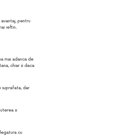
 avantaj, pentru
i ieftin.
tana mai adanca de
tana, chiar si daca
e suprafata, dar
puterea si
 legatura cu