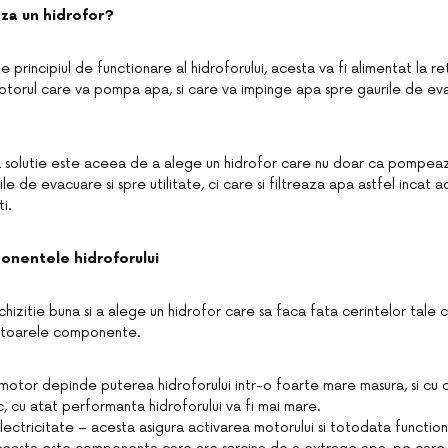
za un hidrofor?
e principiul de functionare al hidroforului, acesta va fi alimentat la r
otorul care va pompa apa, si care va impinge apa spre gaurile de ev
 solutie este aceea de a alege un hidrofor care nu doar ca pompeaz
le de evacuare si spre utilitate, ci care si filtreaza apa astfel incat a
ti.
onentele hidroforului
hizitie buna si a alege un hidrofor care sa faca fata cerintelor tale ca
atoarele componente.
otor depinde puterea hidroforului intr-o foarte mare masura, si cu 
c, cu atat performanta hidroforului va fi mai mare.
lectricitate – acesta asigura activarea motorului si totodata functio