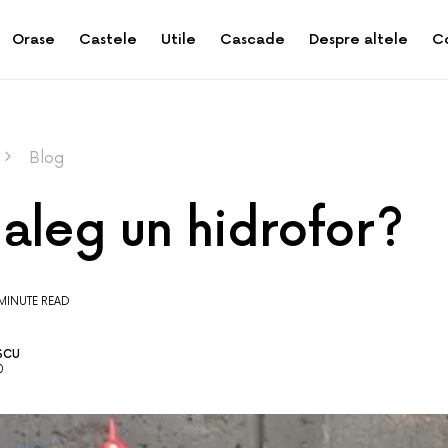
Orase
Castele
Utile
Cascade
Despre altele
C
Blog
aleg un hidrofor?
MINUTE READ
SCU
0