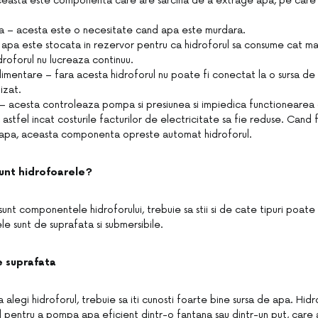
easta este componenta care are sarcina de a extrage apa, pe care
pa – acesta este o necesitate cand apa este murdara.
apa este stocata in rezervor pentru ca hidroforul sa consume cat mai
idroforul nu lucreaza continuu.
limentare – fara acesta hidroforul nu poate fi conectat la o sursa de 
lizat.
 – acesta controleaza pompa si presiunea si impiedica functionearea 
, astfel incat costurile facturilor de electricitate sa fie reduse. Cand
 apa, aceasta componenta opreste automat hidroforul.
sunt hidrofoarele?
sunt componentele hidroforului, trebuie sa stii si de cate tipuri poate 
le sunt de suprafata si submersibile.
e suprafata
a alegi hidroforul, trebuie sa iti cunosti foarte bine sursa de apa. Hid
il pentru a pompa apa eficient dintr-o fantana sau dintr-un put, care 