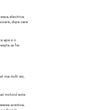
eteaua electrica
acuare, dupa care
a apa si o
ceasta sa fie
t mai multi ani,
cat motorul este
nearea acestuia.