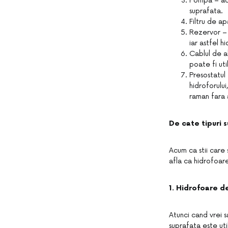
Pompa – ac
suprafata.
Filtru de a
Rezervor – 
iar astfel h
Cablul de a
poate fi uti
Presostatul
hidroforului
raman fara
De cate tipuri 
Acum ca stii care 
afla ca hidrofoare
1. Hidrofoare d
Atunci cand vrei s
suprafata este ut