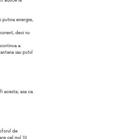
 o aduce la
 putina energie,
curent, deci nu
continua a
 fantana sau putul
fi acesta; asa ca
roforul de
are cel mul 10