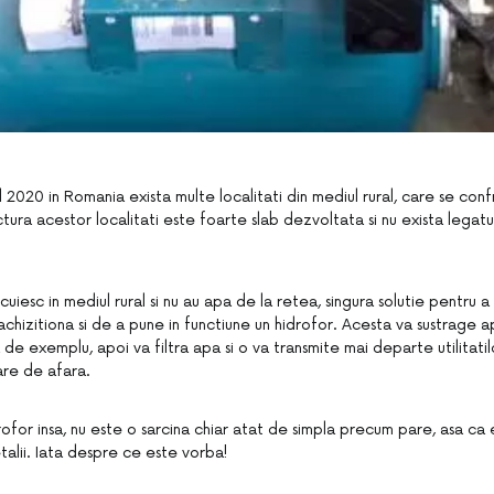
l 2020 in Romania exista multe localitati din mediul rural, care se conf
ctura acestor localitati este foarte slab dezvoltata si nu exista legatur
cuiesc in mediul rural si nu au apa de la retea, singura solutie pentru a
hizitiona si de a pune in functiune un hidrofor. Acesta va sustrage a
e exemplu, apoi va filtra apa si o va transmite mai departe utilitatil
are de afara.
ofor insa, nu este o sarcina chiar atat de simpla precum pare, asa ca
alii. Iata despre ce este vorba!