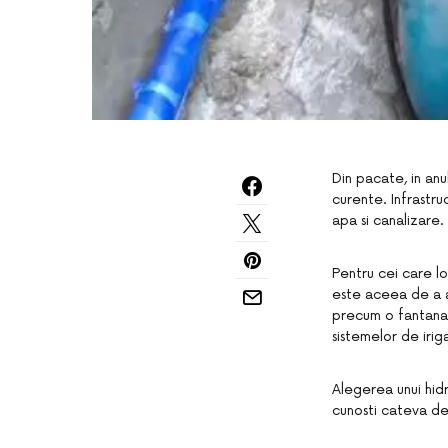
Din pacate, in anu
curente. Infrastru
apa si canalizare.
Pentru cei care lo
este aceea de a ac
precum o fantana d
sistemelor de irig
Alegerea unui hidr
cunosti cateva det