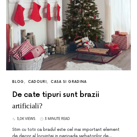
BLOG
CADOURI
CASA SI GRADINA
De cate tipuri sunt brazii
artificiali?
3,0K VIEWS
3 MINUTE READ
Stim cu totii ca bradul este cel mai important element
de decor al locuintei in perioada sarbatorilor de…