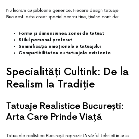
Nu lucrăm cu șabloane generice. Fiecare design tatuaje
București este creat special pentru tine, ținând cont de:
Forma și dimensiunea zonei de tatuat
Stilul personal preferat
Semnificația emoțională a tatuajului
Compatibilitatea cu tatuajele existente
Specialități Cultink: De la
Realism la Tradiție
Tatuaje Realistice București:
Arta Care Prinde Viață
Tatuajele realistice București reprezintă vârful tehnicii în arta