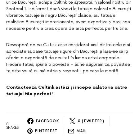
unice București, echipa Cultink te așteaptă în salonul nostru din
Sectorul 1. Indiferent dacă visezi la tatuaje colorate București
vibrante, tatuaje în negru București clasice, sau tatuaje
realistice București impresionante, avem expertiza și pasiunea
necesare pentru a crea opera de artă perfectă pentru tine.
Descoperă de ce Cultink este considerat unul dintre cele mai
apreciate saloane tatuaje sigure din București și lasă-ne să îți
oferim o experiență de neuitat în lumea artei corporale.
Fiecare tatuaj spune o poveste – să ne asigurăm că povestea
ta este spusă cu măiestria și respectul pe care le merită.
Contactează Cultink astăzi și începe călătoria către
tatuajul tău perfect!
FACEBOOK
X (TWITTER)
0
SHARES
PINTEREST
MAIL