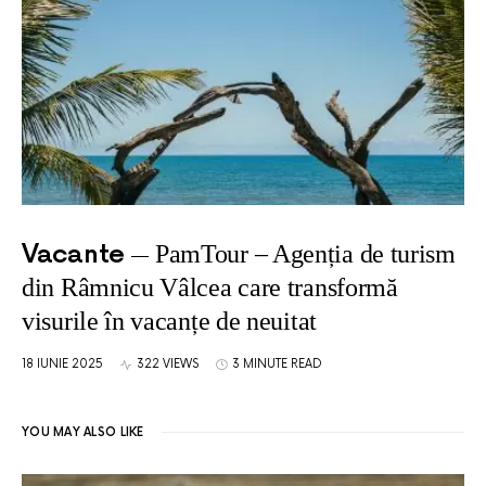
Vacante
PamTour – Agenția de turism
din Râmnicu Vâlcea care transformă
visurile în vacanțe de neuitat
18 IUNIE 2025
322 VIEWS
3 MINUTE READ
YOU MAY ALSO LIKE