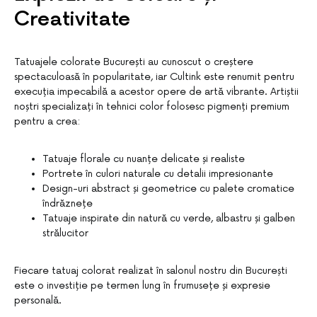
Creativitate
Tatuajele colorate București au cunoscut o creștere
spectaculoasă în popularitate, iar Cultink este renumit pentru
execuția impecabilă a acestor opere de artă vibrante. Artiștii
noștri specializați în tehnici color folosesc pigmenți premium
pentru a crea:
Tatuaje florale cu nuanțe delicate și realiste
Portrete în culori naturale cu detalii impresionante
Design-uri abstract și geometrice cu palete cromatice
îndrăznețe
Tatuaje inspirate din natură cu verde, albastru și galben
strălucitor
Fiecare tatuaj colorat realizat în salonul nostru din București
este o investiție pe termen lung în frumusețe și expresie
personală.