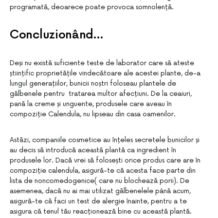
programată, deoarece poate provoca somnolență.
Concluzionând…
Deși nu există suficiente teste de laborator care să ateste
științific proprietățile vindecătoare ale acestei plante, de-a
lungul generațiilor, bunicii noștri foloseau plantele de
gălbenele pentru tratarea multor afecțiuni. De la ceaiuri,
pană la creme și unguente, produsele care aveau în
compoziție Calendula, nu lipseau din casa oamenilor.
Astăzi, companiile cosmetice au înțeles secretele bunicilor și
au decis să introducă această plantă ca ingredient în
produsele lor. Dacă vrei să folosești orice produs care are în
compoziție calendula, asigură-te că acesta face parte din
lista de noncomedogenice( care nu blochează porii). De
asemenea, dacă nu ai mai utilizat gălbenelele până acum,
asigură-te că faci un test de alergie înainte, pentru a te
asigura că tenul tău reacționează bine cu această plantă.