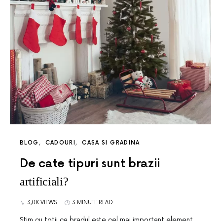
BLOG
CADOURI
CASA SI GRADINA
De cate tipuri sunt brazii
artificiali?
3,0K VIEWS
3 MINUTE READ
Stim cu totii ca bradul este cel mai important element