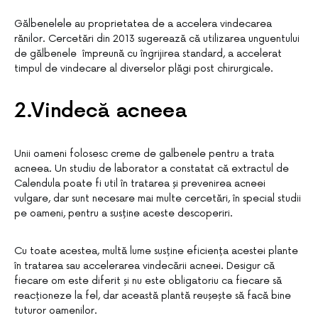
Gălbenelele au proprietatea de a accelera vindecarea
rănilor. Cercetări din 2013 sugerează că utilizarea unguentului
de gălbenele împreună cu îngrijirea standard, a accelerat
timpul de vindecare al diverselor plăgi post chirurgicale.
2.Vindecă acneea
Unii oameni folosesc creme de galbenele pentru a trata
acneea. Un studiu de laborator a constatat că extractul de
Calendula poate fi util în tratarea și prevenirea acneei
vulgare, dar sunt necesare mai multe cercetări, în special studii
pe oameni, pentru a susține aceste descoperiri.
Cu toate acestea, multă lume susține eficiența acestei plante
în tratarea sau accelerarea vindecării acneei. Desigur că
fiecare om este diferit și nu este obligatoriu ca fiecare să
reacționeze la fel, dar această plantă reușește să facă bine
tuturor oamenilor.