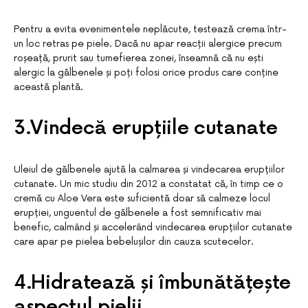
Pentru a evita evenimentele neplăcute, testează crema într-
un loc retras pe piele. Dacă nu apar reacții alergice precum
roșeață, prurit sau tumefierea zonei, înseamnă că nu ești
alergic la gălbenele și poți folosi orice produs care conține
această plantă.
3.Vindecă erupțiile cutanate
Uleiul de gălbenele ajută la calmarea și vindecarea erupțiilor
cutanate. Un mic studiu din 2012 a constatat că, în timp ce o
cremă cu Aloe Vera este suficientă doar să calmeze locul
erupției, unguentul de gălbenele a fost semnificativ mai
benefic, calmând și accelerând vindecarea erupțiilor cutanate
care apar pe pielea bebelușilor din cauza scutecelor.
4.Hidratează și îmbunătățește
aspectul pielii