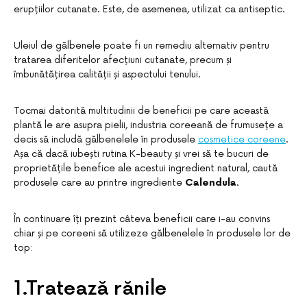
erupțiilor cutanate. Este, de asemenea, utilizat ca antiseptic.
Uleiul de gălbenele poate fi un remediu alternativ pentru
tratarea diferitelor afecțiuni cutanate, precum și
îmbunătățirea calității și aspectului tenului.
Tocmai datorită multitudinii de beneficii pe care această
plantă le are asupra pielii, industria coreeană de frumusețe a
decis să includă gălbenelele în produsele
cosmetice coreene
.
Așa că dacă iubești rutina K-beauty și vrei să te bucuri de
proprietățile benefice ale acestui ingredient natural, caută
produsele care au printre ingrediente
Calendula
.
În continuare îți prezint câteva beneficii care i-au convins
chiar și pe coreeni să utilizeze gălbenelele în produsele lor de
top:
1.Tratează rănile