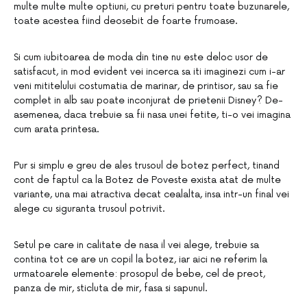
multe multe multe optiuni, cu preturi pentru toate buzunarele,
toate acestea fiind deosebit de foarte frumoase.
Si cum iubitoarea de moda din tine nu este deloc usor de
satisfacut, in mod evident vei incerca sa iti imaginezi cum i-ar
veni mititelului costumatia de marinar, de printisor, sau sa fie
complet in alb sau poate inconjurat de prietenii Disney? De-
asemenea, daca trebuie sa fii nasa unei fetite, ti-o vei imagina
cum arata printesa.
Pur si simplu e greu de ales trusoul de botez perfect, tinand
cont de faptul ca la Botez de Poveste exista atat de multe
variante, una mai atractiva decat cealalta, insa intr-un final vei
alege cu siguranta trusoul potrivit.
Setul pe care in calitate de nasa il vei alege, trebuie sa
contina tot ce are un copil la botez, iar aici ne referim la
urmatoarele elemente: prosopul de bebe, cel de preot,
panza de mir, sticluta de mir, fasa si sapunul.