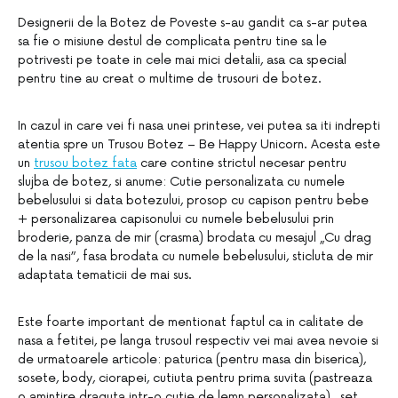
Designerii de la Botez de Poveste s-au gandit ca s-ar putea
sa fie o misiune destul de complicata pentru tine sa le
potrivesti pe toate in cele mai mici detalii, asa ca special
pentru tine au creat o multime de trusouri de botez.
In cazul in care vei fi nasa unei printese, vei putea sa iti indrepti
atentia spre un Trusou Botez – Be Happy Unicorn. Acesta este
un
trusou botez fata
care contine strictul necesar pentru
slujba de botez, si anume: Cutie personalizata cu numele
bebelusului si data botezului, prosop cu capison pentru bebe
+ personalizarea capisonului cu numele bebelusului prin
broderie, panza de mir (crasma) brodata cu mesajul „Cu drag
de la nasi”, fasa brodata cu numele bebelusului, sticluta de mir
adaptata tematicii de mai sus.
Este foarte important de mentionat faptul ca in calitate de
nasa a fetitei, pe langa trusoul respectiv vei mai avea nevoie si
de urmatoarele articole: paturica (pentru masa din biserica),
sosete, body, ciorapei, cutiuta pentru prima suvita (pastreaza
o amintire draguta intr-o cutie de lemn personalizata), set