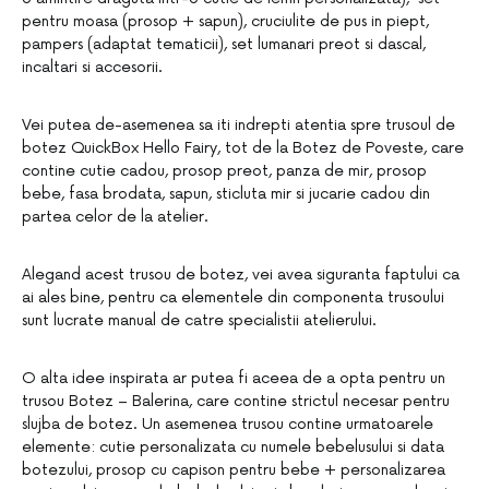
pentru moasa (prosop + sapun), cruciulite de pus in piept,
pampers (adaptat tematicii), set lumanari preot si dascal,
incaltari si accesorii.
Vei putea de-asemenea sa iti indrepti atentia spre trusoul de
botez QuickBox Hello Fairy, tot de la Botez de Poveste, care
contine cutie cadou, prosop preot, panza de mir, prosop
bebe, fasa brodata, sapun, sticluta mir si jucarie cadou din
partea celor de la atelier.
Alegand acest trusou de botez, vei avea siguranta faptului ca
ai ales bine, pentru ca elementele din componenta trusoului
sunt lucrate manual de catre specialistii atelierului.
O alta idee inspirata ar putea fi aceea de a opta pentru un
trusou Botez – Balerina, care contine strictul necesar pentru
slujba de botez. Un asemenea trusou contine urmatoarele
elemente: cutie personalizata cu numele bebelusului si data
botezului, prosop cu capison pentru bebe + personalizarea