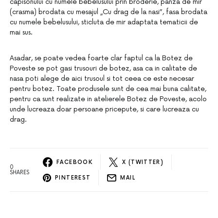
capisonului cu numele bebelusului prin broderie, panza de mir
(crasma) brodata cu mesajul „Cu drag de la nasi”, fasa brodata
cu numele bebelusului, sticluta de mir adaptata tematicii de
mai sus.
Asadar, se poate vedea foarte clar faptul ca la Botez de
Poveste se pot gasi trusouri de botez, asa ca in calitate de
nasa poti alege de aici trusoul si tot ceea ce este necesar
pentru botez. Toate produsele sunt de cea mai buna calitate,
pentru ca sunt realizate in atelierele Botez de Poveste, acolo
unde lucreaza doar persoane pricepute, si care lucreaza cu
drag.
FACEBOOK
X (TWITTER)
0
SHARES
PINTEREST
MAIL