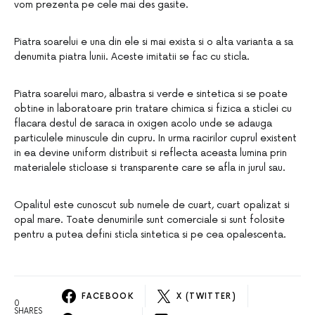
vom prezenta pe cele mai des gasite.
Piatra soarelui e una din ele si mai exista si o alta varianta a sa
denumita piatra lunii. Aceste imitatii se fac cu sticla.
Piatra soarelui maro, albastra si verde e sintetica si se poate
obtine in laboratoare prin tratare chimica si fizica a sticlei cu
flacara destul de saraca in oxigen acolo unde se adauga
particulele minuscule din cupru. In urma racirilor cuprul existent
in ea devine uniform distribuit si reflecta aceasta lumina prin
materialele sticloase si transparente care se afla in jurul sau.
Opalitul este cunoscut sub numele de cuart, cuart opalizat si
opal mare. Toate denumirile sunt comerciale si sunt folosite
pentru a putea defini sticla sintetica si pe cea opalescenta.
FACEBOOK
X (TWITTER)
0
SHARES