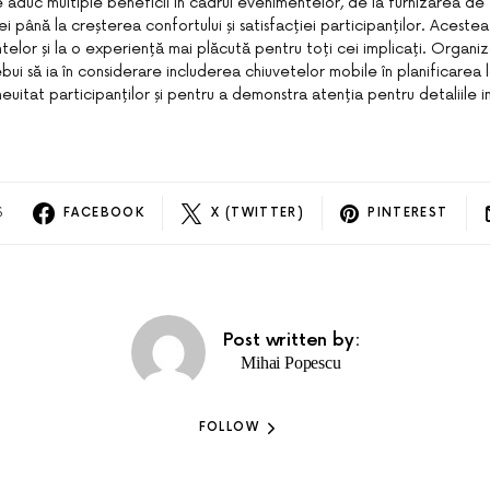
aduc multiple beneficii în cadrul evenimentelor, de la furnizarea de f
nei până la creșterea confortului și satisfacției participanților. Acestea
elor și la o experiență mai plăcută pentru toți cei implicați. Organiz
ui să ia în considerare includerea chiuvetelor mobile în planificarea 
euitat participanților și pentru a demonstra atenția pentru detaliile 
S
FACEBOOK
X (TWITTER)
PINTEREST
Post written by:
Mihai Popescu
FOLLOW