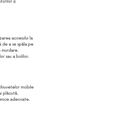
orilor și
zarea accesului la
că de a se spăla pe
e murdare.
or sau a bolilor.
 chiuvetelor mobile
i plăcută.
igienice adecvate.