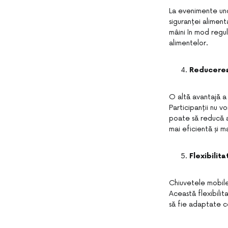
La evenimente unde
siguranței aliment
mâini în mod regu
alimentelor.
Reducerea 
O altă avantajă a 
Participanții nu v
poate să reducă a
mai eficientă și m
Flexibilit
Chiuvetele mobile 
Această flexibilit
să fie adaptate ce