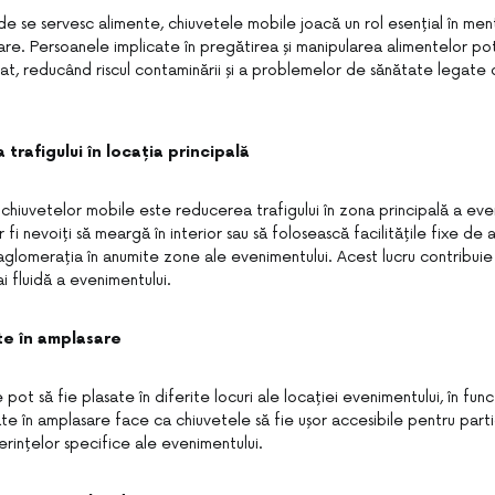
 se servesc alimente, chiuvetele mobile joacă un rol esențial în menț
are. Persoanele implicate în pregătirea și manipularea alimentelor po
lat, reducând riscul contaminării și a problemelor de sănătate legate
trafigului în locația principală
chiuvetelor mobile este reducerea trafigului în zona principală a eve
or fi nevoiți să meargă în interior sau să folosească facilitățile fixe d
glomerația în anumite zone ale evenimentului. Acest lucru contribuie
ai fluidă a evenimentului.
ate în amplasare
pot să fie plasate în diferite locuri ale locației evenimentului, în func
ate în amplasare face ca chiuvetele să fie ușor accesibile pentru parti
rințelor specifice ale evenimentului.