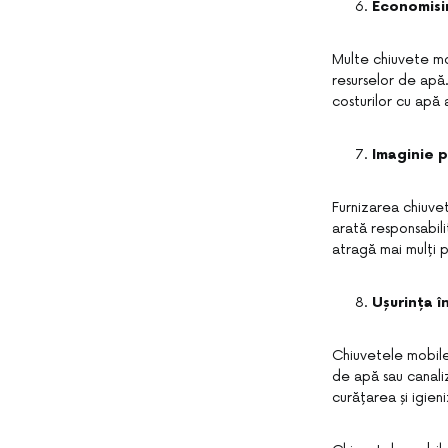
Economisi
Multe chiuvete mo
resurselor de apă.
costurilor cu apă 
Imaginie p
Furnizarea chiuve
arată responsabili
atragă mai mulți pa
Ușurința în
Chiuvetele mobile 
de apă sau canaliz
curățarea și igien