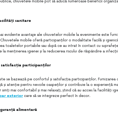
publice, chiuvetele mobile pot să aducă numeroase beneficii organizat
acilități sanitare
mai evidente avantaje ale chiuvetelor mobile la evenimente este furni
e. Chiuvetele mobile oferă participanților o modalitate facilă și igieni
area toaletelor portabile sau după ce au intrat în contact cu suprafeț
 la menținerea igienei și la reducerea riscului de răspândire a infecțiil
 satisfacția participanților
te se bazează pe confortul și satisfacția participanților. Furnizarea
 și atenție pentru nevoile oaspeților și contribuie la o experiență ma
r simți mai confortabil și mai relaxați, știind că au acces la facilități 
oar exterior
care să se integreze perfect în decor.
siguranță alimentară