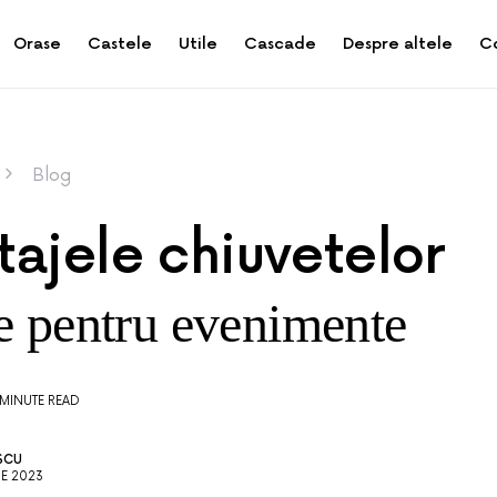
Orase
Castele
Utile
Cascade
Despre altele
C
Blog
tajele chiuvetelor
e pentru evenimente
 MINUTE READ
SCU
IE 2023