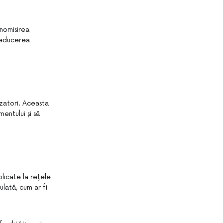
nomisirea
 reducerea
zatori. Aceasta
entului și să
plicate la rețele
ulată, cum ar fi