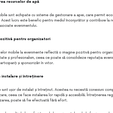
rea resurselor de apă
bile sunt echipate cu sisteme de gestionare a apei, care permit eco
 Acest lucru este benefic pentru mediul înconjurător și contribuie la
asociate evenimentului.
ozitivă pentru organizatori
telor mobile la evenimente reflectă o imagine pozitivă pentru organi
tate și profesionalism, ceea ce poate să consolideze reputația evenim
rticipanți și sponsorizări în viitor.
 instalare și întreținere
sunt ușor de instalat și întreținut. Acestea nu necesită conexiuni com
are, ceea ce face instalarea lor rapidă și accesibilă. Întreținerea reg
izarea, poate să fie efectuată fără efort.