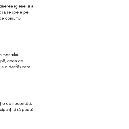
inerea igienei și a
t să se spele pe
 de consumul
nimentului.
e apă, ceea ce
 la o desfășurare
ție de necesități.
cipanți și să poată