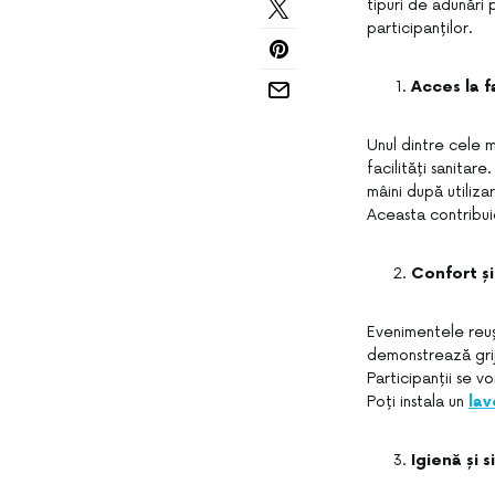
tipuri de adunări 
participanților.
Acces la f
Unul dintre cele 
facilități sanitar
mâini după utiliz
Aceasta contribuie
Confort și
Evenimentele reuși
demonstrează grijă
Participanții se vo
Poți instala un
lav
Igienă și 