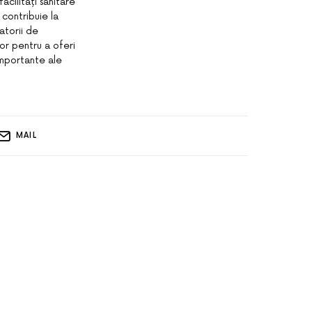
acilități sanitare
 contribuie la
atorii de
lor pentru a oferi
importante ale
MAIL