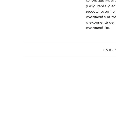
Chiuvetele mobile 
și asigurarea igie
succesul eveniment
evenimente ar treb
o experiență de n
evenimentului.
0 SHARE