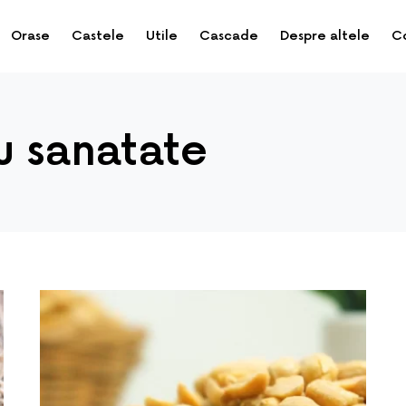
Orase
Castele
Utile
Cascade
Despre altele
C
u sanatate