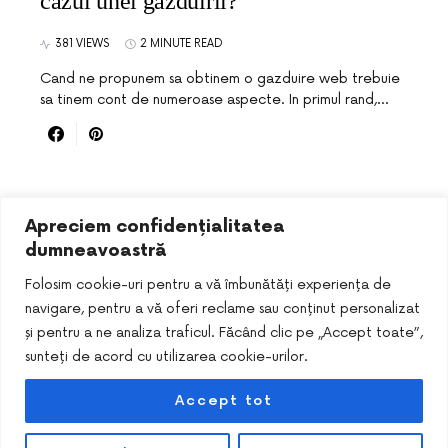
cazul unei gazduirii?
381 VIEWS
2 MINUTE READ
Cand ne propunem sa obtinem o gazduire web trebuie
sa tinem cont de numeroase aspecte. In primul rand,…
Apreciem confidențialitatea
dumneavoastră
Folosim cookie-uri pentru a vă îmbunătăți experiența de
navigare, pentru a vă oferi reclame sau conținut personalizat
și pentru a ne analiza traficul. Făcând clic pe „Accept toate”,
sunteți de acord cu utilizarea cookie-urilor.
Accept tot
DESIGNED & DEVELOPED BY
SMART SEO PACK