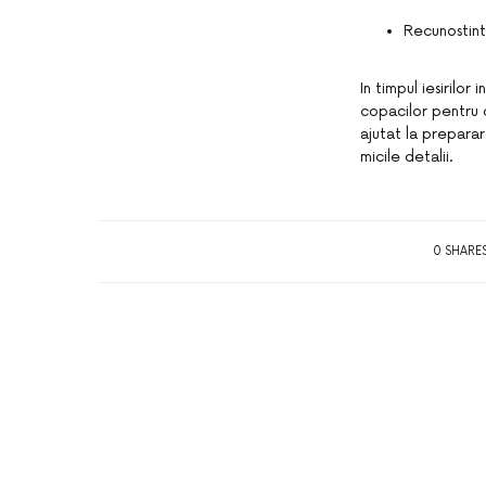
Recunostin
In timpul iesirilor
copacilor pentru c
ajutat la preparar
micile detalii.
0 SHARE