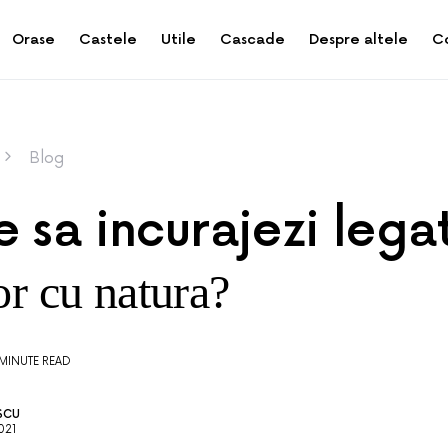
Orase
Castele
Utile
Cascade
Despre altele
C
Blog
 sa incurajezi lega
or cu natura?
 MINUTE READ
SCU
021