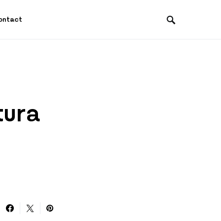
ontact
tura