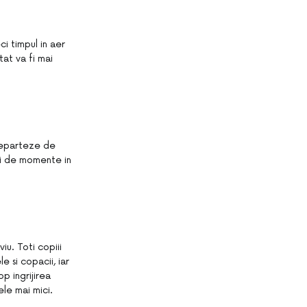
i timpul in aer
tat va fi mai
ndeparteze de
ori de momente in
iu. Toti copiii
e si copacii, iar
p ingrijirea
ele mai mici.