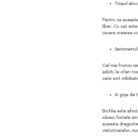
Timpul aloca
Pentru ca aceasta 
liber. Cu cat este
usoara crearea co
Sentimentul
Cel mai frumos sen
adulti, le oferi t
care sunt imbibate
Ai grija de 
Biofilia este afin
iubesc fiintele sim
aceasta dragoste v
vietuitoarelor, in