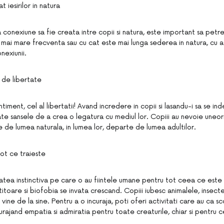
t iesirilor in natura
conexiune sa fie creata intre copii si natura, este important sa petrec
 mai mare frecventa sau cu cat este mai lunga sederea in natura, cu a
nexiunii.
 de libertate
timent, cel al libertatii! Avand incredere in copii si lasandu-i sa se i
oate sansele de a crea o legatura cu mediul lor. Copiii au nevoie une
 de lumea naturala, in lumea lor, departe de lumea adultilor.
tot ce traieste
itatea instinctiva pe care o au fiintele umane pentru tot ceea ce este v
titoare si biofobia se invata crescand. Copiii iubesc animalele, insectel
ine de la sine. Pentru a o incuraja, poti oferi activitati care au ca sco
curajand empatia si admiratia pentru toate creaturile, chiar si pentru c