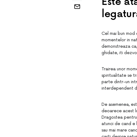
Este at
legatur
Cel mai bun mod de
momentelor in natu
demonstreaza ca, 
ghidate, iti dezvo
Trairea unor momen
spiritualitate se 
parte dintr-un int
interdependent de
De asemenea, este
deoarece acest luc
Dragostea pentru 
atunci de cand e b
sau mai mare cand 
carti despre natu