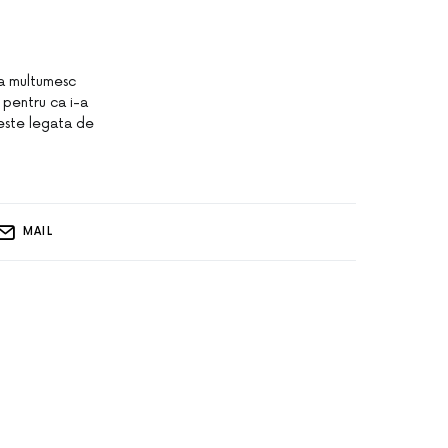
una multumesc
 pentru ca i-a
 este legata de
MAIL