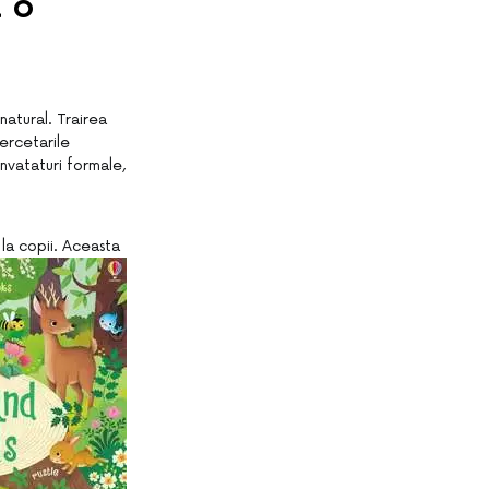
a o
natural. Trairea
ercetarile
nvataturi formale,
 la copii. Aceasta