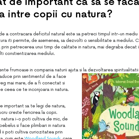
at de important ca sa se fac
a intre copii cu natura?
 a contracara deficitul natural este sa petreci timpul intr-un mediu 
ra iti permite, de asemenea, sa dezvolti o sensibilitate a mediului. C
prin petrecerea unui timp de calitate in natura, mai degraba decat i
lti constientizarea mediului.
te frumoase in compania naturii ajuta si la dezvoltarea spiritualitatii
traduce prin
sentimentul de a face
reg mai mare, de a fi conectat si
 ceea ce te inconjoara in natura.
 important sa te legi de natura,
ru creste fericirea la copii.
natura i-o poti cultiva de mic, de
ebelus si face plimbari in natura
ii poti cultiva curiozitatea prin
ra, cum este
Woodland Sounds
, care