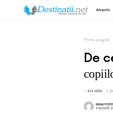
Atractii
Prima pagină
De ce
copiil
404 VIEWS
2
MIHAI POPE
9 AUGUST 2