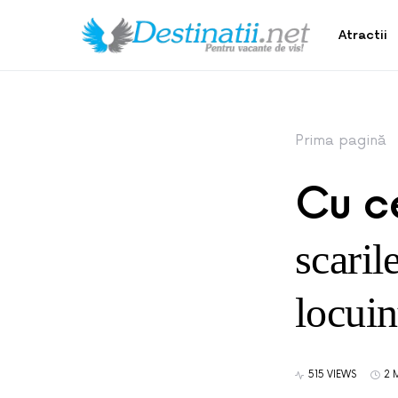
Atractii
Prima pagină
Cu c
scaril
locuin
515 VIEWS
2 