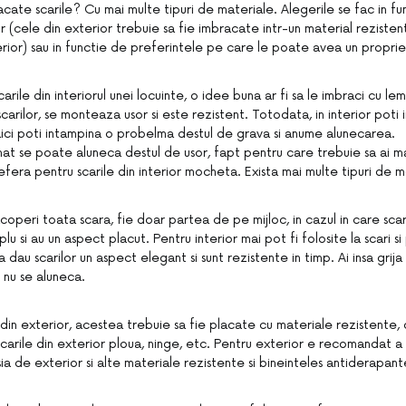
cate scarile? Cu mai multe tipuri de materiale. Alegerile se fac in fu
or (cele din exterior trebuie sa fie imbracate intr-un material rezisten
rior) sau in functie de preferintele pe care le poate avea un proprie
rile din interiorul unei locuinte, o idee buna ar fi sa le imbraci cu le
arilor, se monteaza usor si este rezistent. Totodata, in interior poti i
 aici poti intampina o probelma destul de grava si anume alunecarea.
at se poate aluneca destul de usor, fapt pentru care trebuie sa ai ma
fera pentru scarile din interior mocheta. Exista mai multe tipuri de 
operi toata scara, fie doar partea de pe mijloc, in cazul in care scar
u si au un aspect placut. Pentru interior mai pot fi folosite la scari si
dau scarilor un aspect elegant si sunt rezistente in timp. Ai insa grija
nu se aluneca.
or din exterior, acestea trebuie sa fie placate cu materiale rezistent
arile din exterior ploua, ninge, etc. Pentru exterior e recomandat a s
a de exterior si alte materiale rezistente si bineinteles antiderapant