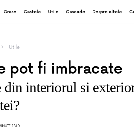
Orase
Castele
Utile
Cascade
Despre altele
C
Utile
e pot fi imbracate
e din interiorul si exterio
tei?
MINUTE READ