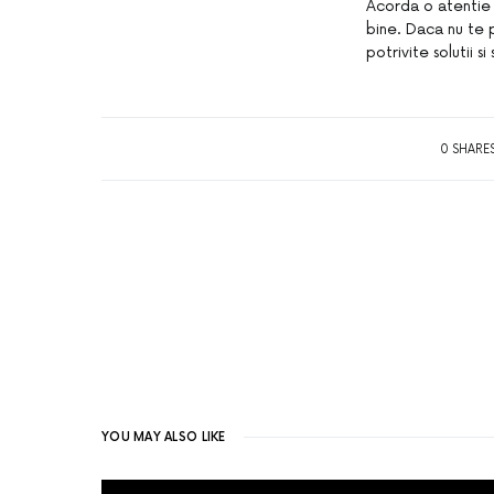
Acorda o atentie d
bine. Daca nu te pr
potrivite solutii si 
0 SHARE
YOU MAY ALSO LIKE