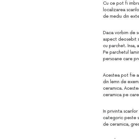
Cu ce pot fi imbra
localizarea scaril
de mediu din exte
Daca vorbim de sca
aspect deosebit sc
cu parchet. Insa,
Pe parchetul lamin
persoane care pre
Acestea pot fie ac
din lemn de exempl
ceramica. Acestea 
ceramica pe care 
In privinta scaril
categoric peste sc
de ceramica, gresi