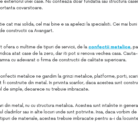
de exteriorul unei case. Nu conteaza doar fundatia sau structura casei, 
ortanta covarsitoare.
e cat mai solida, cel mai bine e sa apelezi la specialisti. Cei mai buni s
 de constructii ca Avangart.
 ofera o multime de tipuri de servicii, de la
confectii metalice
, p
 ridica atat case de la zero, dar iti pot si renova vechea casa. Cauta-
amna cu adevarat o firma de constructii de calitate superioara.
fectii metalice ne gandim la grinzi metalice, platforme, porti, scari s
 fi construite din metal. In privinta scarilor, daca acestea sunt constru
tul de simple, deoarece nu trebuie imbracate.
ri din metal, nu cu structura metalica. Acestea sunt intalnite in general 
ul cladirilor sau in alte locuri unde sunt potrivite. Insa, daca vorbim de
 tipuri de materiale, acestea trebuie imbracate pentru a-i da locuint