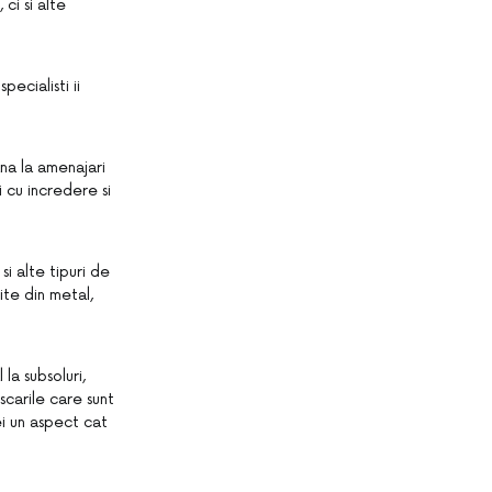
ci si alte
pecialisti ii
ana la amenajari
i cu incredere si
i alte tipuri de
ite din metal,
la subsoluri,
 scarile care sunt
ei un aspect cat