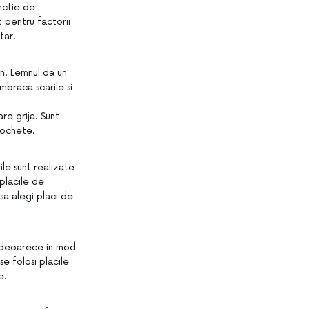
nctie de
t pentru factorii
tar.
mn. Lemnul da un
mbraca scarile si
re grija. Sunt
mochete.
ile sunt realizate
 placile de
 sa alegi placi de
e, deoarece in mod
e folosi placile
e.