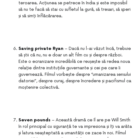
teroarea. Acțiunea se petrece în India și este imposibil
să nu te facă să stai cu sufletul la gură, să tresari, să speri
și să simți înflăcărarea.
Saving private Ryan
– Dacă nu l-ai văzut încă, trebuie
să știi că nu, nu e doar un alt film cu și despre război.
Este o ecranizare incredibilă ce reușește să redea noua
relație dintre instituțiile guvernante și cei pe care îi
guvernează. Filmul vorbește despre “umanizarea sensului
datoriei”, despre curaj, despre încredere și pacifismul ca
moștenire colectivă.
Seven pounds
– Această dramă ce îl are pe Will Smith
în rol principal cu siguranță te va impresiona și îți va arăta
și latura neașteptată a umanității ce zace în noi. Filmul