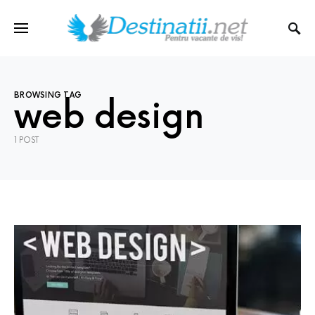
BROWSING TAG
web design
1 POST