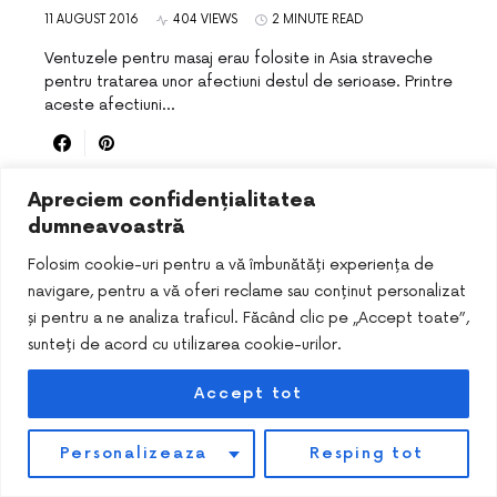
11 AUGUST 2016
404 VIEWS
2 MINUTE READ
Ventuzele pentru masaj erau folosite in Asia straveche
pentru tratarea unor afectiuni destul de serioase. Printre
aceste afectiuni…
Apreciem confidențialitatea
dumneavoastră
Folosim cookie-uri pentru a vă îmbunătăți experiența de
navigare, pentru a vă oferi reclame sau conținut personalizat
și pentru a ne analiza traficul. Făcând clic pe „Accept toate”,
sunteți de acord cu utilizarea cookie-urilor.
DESIGNED & DEVELOPED BY
SMART SEO PACK
Accept tot
Personalizeaza
Resping tot