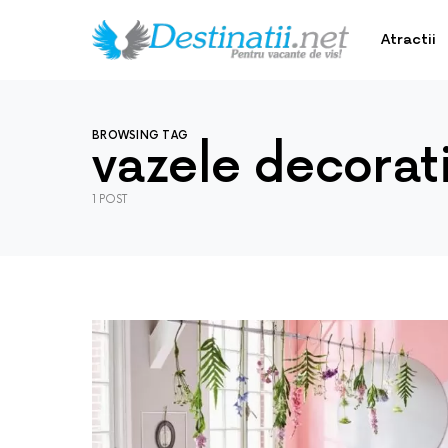
Atractii
BROWSING TAG
vazele decorati
1 POST