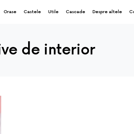
Orase
Castele
Utile
Cascade
Despre altele
C
ve de interior