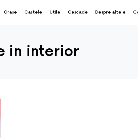
Orase
Castele
Utile
Cascade
Despre altele
C
 in interior