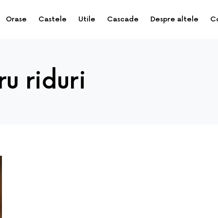
Orase
Castele
Utile
Cascade
Despre altele
C
u riduri