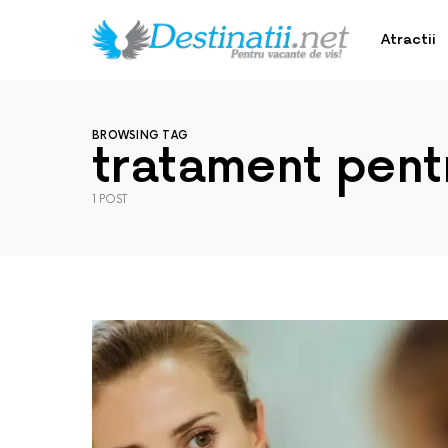
Atractii
BROWSING TAG
tratament pentr
1 POST