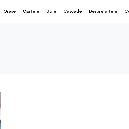
Orase
Castele
Utile
Cascade
Despre altele
C