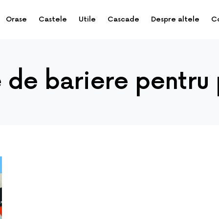
Orase
Castele
Utile
Cascade
Despre altele
C
e de bariere pentru