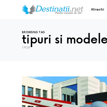
Atractii
BROWSING TAG
tipuri si model
1 POST