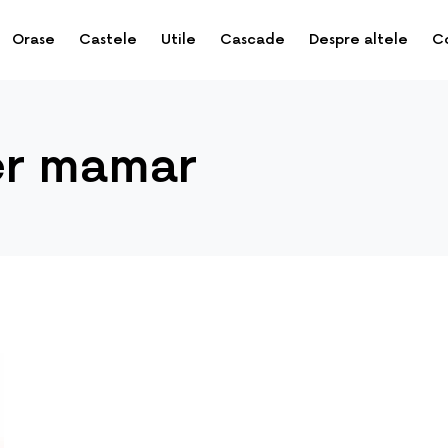
Orase
Castele
Utile
Cascade
Despre altele
C
er mamar