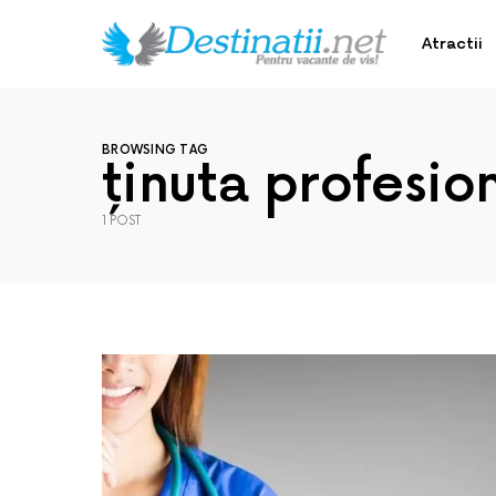
Atractii
BROWSING TAG
ținuta profesio
1 POST