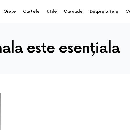
Orase
Castele
Utile
Cascade
Despre altele
C
nala este esențiala