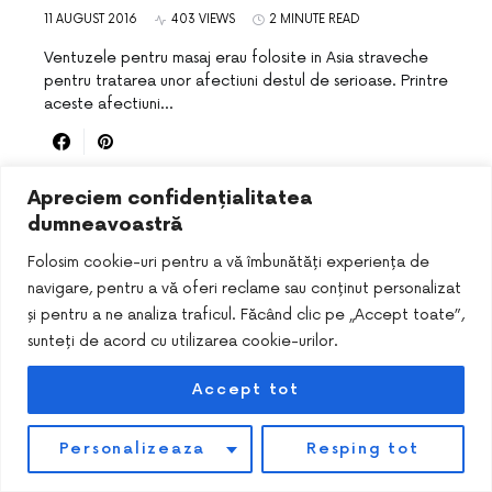
11 AUGUST 2016
403 VIEWS
2 MINUTE READ
Ventuzele pentru masaj erau folosite in Asia straveche
pentru tratarea unor afectiuni destul de serioase. Printre
aceste afectiuni…
Apreciem confidențialitatea
dumneavoastră
Folosim cookie-uri pentru a vă îmbunătăți experiența de
navigare, pentru a vă oferi reclame sau conținut personalizat
și pentru a ne analiza traficul. Făcând clic pe „Accept toate”,
sunteți de acord cu utilizarea cookie-urilor.
DESIGNED & DEVELOPED BY
SMART SEO PACK
Accept tot
Personalizeaza
Resping tot