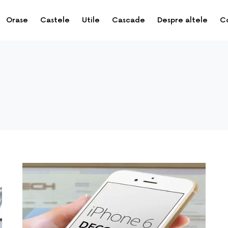
Orase
Castele
Utile
Cascade
Despre altele
C