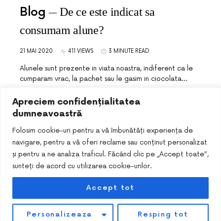
Blog
De ce este indicat sa
consumam alune?
21 MAI 2020
411 VIEWS
3 MINUTE READ
Alunele sunt prezente in viata noastra, indiferent ca le
cumparam vrac, la pachet sau le gasim in ciocolata…
Apreciem confidențialitatea
dumneavoastră
Folosim cookie-uri pentru a vă îmbunătăți experiența de
navigare, pentru a vă oferi reclame sau conținut personalizat
și pentru a ne analiza traficul. Făcând clic pe „Accept toate”,
sunteți de acord cu utilizarea cookie-urilor.
Accept tot
DESIGNED & DEVELOPED BY
SMART SEO PACK
Personalizeaza
Resping tot