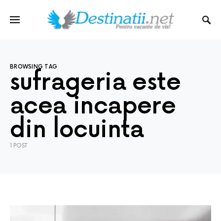
BROWSING TAG
sufrageria este
acea incapere
din locuinta
1 POST