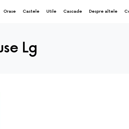
Orase
Castele
Utile
Cascade
Despre altele
C
huse Lg