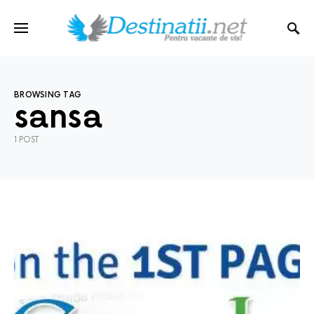
BROWSING TAG
sansa
1 POST