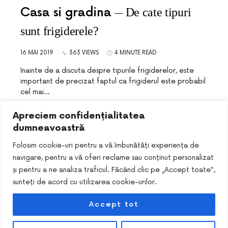
Casa si gradina
De cate tipuri
sunt frigiderele?
16 MAI 2019
363 VIEWS
4 MINUTE READ
Inainte de a discuta despre tipurile frigiderelor, este
important de precizat faptul ca frigiderul este probabil
cel mai…
Apreciem confidențialitatea
dumneavoastră
Folosim cookie-uri pentru a vă îmbunătăți experiența de
navigare, pentru a vă oferi reclame sau conținut personalizat
și pentru a ne analiza traficul. Făcând clic pe „Accept toate”,
sunteți de acord cu utilizarea cookie-urilor.
Accept tot
DESIGNED & DEVELOPED BY
SMART SEO PACK