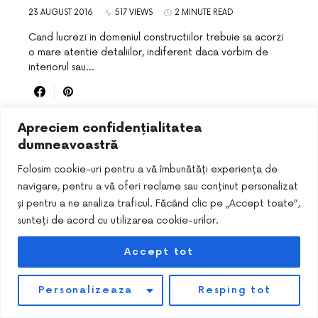
23 AUGUST 2016
517 VIEWS
2 MINUTE READ
Cand lucrezi in domeniul constructiilor trebuie sa acorzi
o mare atentie detaliilor, indiferent daca vorbim de
interiorul sau…
Apreciem confidențialitatea
dumneavoastră
Folosim cookie-uri pentru a vă îmbunătăți experiența de
navigare, pentru a vă oferi reclame sau conținut personalizat
și pentru a ne analiza traficul. Făcând clic pe „Accept toate”,
sunteți de acord cu utilizarea cookie-urilor.
DESIGNED & DEVELOPED BY
SMART SEO PACK
Accept tot
Personalizeaza
Resping tot