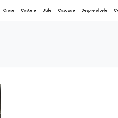
Orase
Castele
Utile
Cascade
Despre altele
C