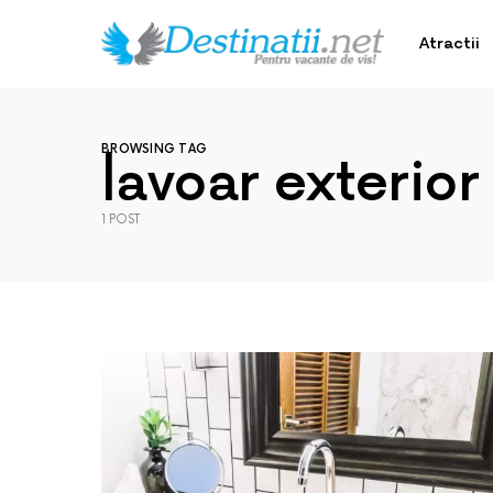
Atractii
BROWSING TAG
lavoar exterior
1 POST