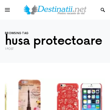
BROWSING TAG
husa protectoare
1 POST