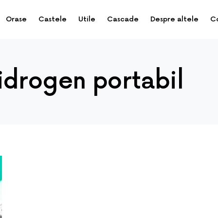
Orase
Castele
Utile
Cascade
Despre altele
C
idrogen portabil