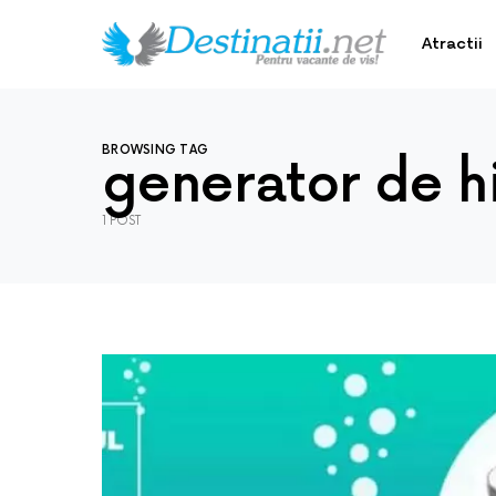
Atractii
BROWSING TAG
generator de h
1 POST