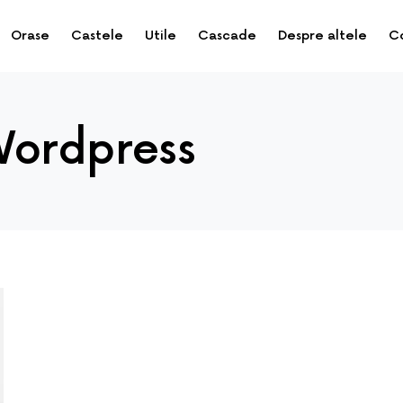
Orase
Castele
Utile
Cascade
Despre altele
C
Wordpress