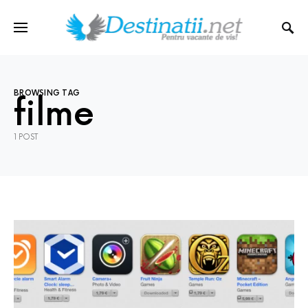
BROWSING TAG
filme
1 POST