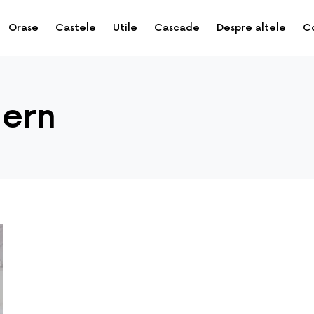
Orase
Castele
Utile
Cascade
Despre altele
C
dern