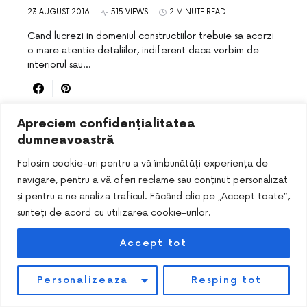
23 AUGUST 2016
515 VIEWS
2 MINUTE READ
Cand lucrezi in domeniul constructiilor trebuie sa acorzi
o mare atentie detaliilor, indiferent daca vorbim de
interiorul sau…
Apreciem confidențialitatea
dumneavoastră
Folosim cookie-uri pentru a vă îmbunătăți experiența de
navigare, pentru a vă oferi reclame sau conținut personalizat
și pentru a ne analiza traficul. Făcând clic pe „Accept toate”,
sunteți de acord cu utilizarea cookie-urilor.
DESIGNED & DEVELOPED BY
SMART SEO PACK
Accept tot
Personalizeaza
Resping tot