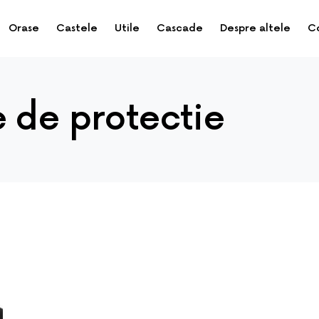
Orase
Castele
Utile
Cascade
Despre altele
C
e de protectie