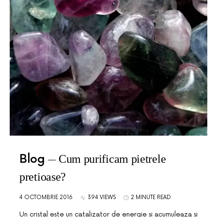
Blog
Cum purificam pietrele
pretioase?
4 OCTOMBRIE 2016
394 VIEWS
2 MINUTE READ
Un cristal este un catalizator de energie si acumuleaza si