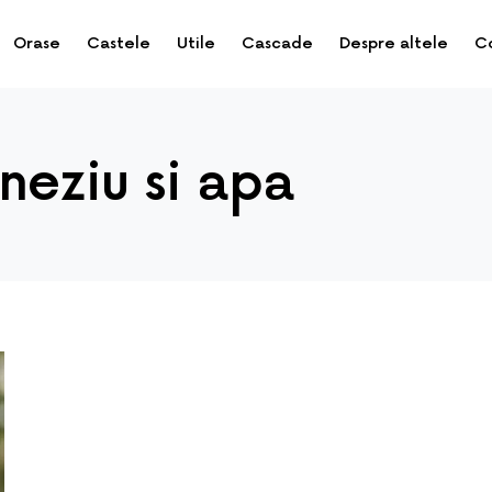
Orase
Castele
Utile
Cascade
Despre altele
C
neziu si apa