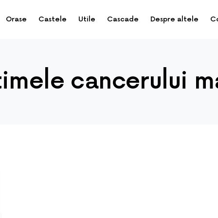
Orase
Castele
Utile
Cascade
Despre altele
C
timele cancerului 