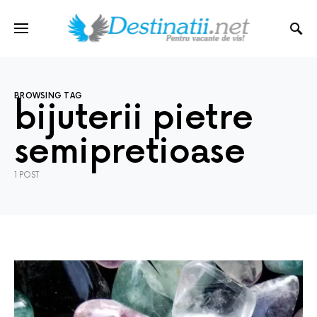
BROWSING TAG
bijuterii pietre
semipretioase
1 POST