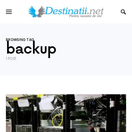
BROWSING TAG
backup
1 POST